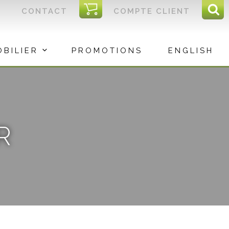
I
CONTACT
COMPTE CLIENT
Reche
C
Rec
OBILIER
PROMOTIONS
ENGLISH
R