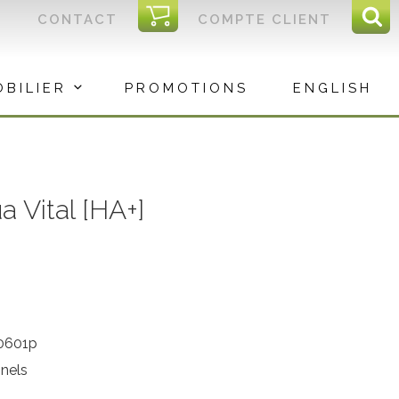
I
CONTACT
COMPTE CLIENT
Reche
C
Rec
OBILIER
PROMOTIONS
ENGLISH
 Vital [HA+]
0601p
nnels