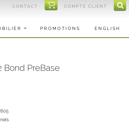
I
CONTACT
COMPTE CLIENT
Reche
C
Rec
OBILIER
PROMOTIONS
ENGLISH
 2 Bond PreBase
2805
nnels