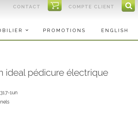
I
CONTACT
COMPTE CLIENT
Reche
C
Rec
OBILIER
PROMOTIONS
ENGLISH
n ideal pédicure électrique
317-1un
nnels