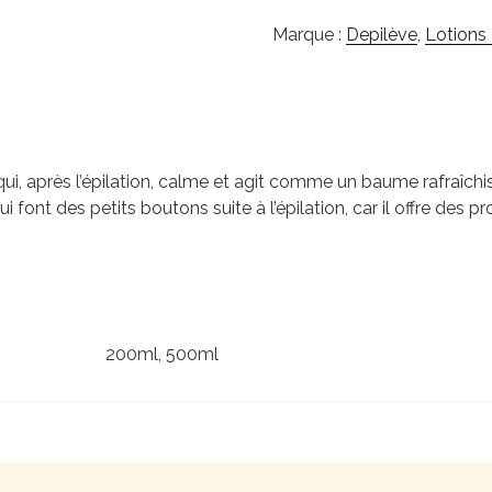
Marque :
Depilève
,
Lotions 
 qui, après l’épilation, calme et agit comme un baume rafraîch
t des petits boutons suite à l’épilation, car il offre des pro
200ml, 500ml