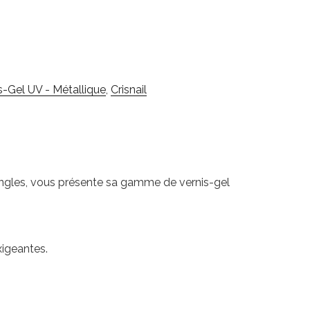
s-Gel UV - Métallique
,
Crisnail
 ongles, vous présente sa gamme de vernis-gel
xigeantes.