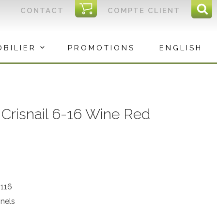
I
CONTACT
COMPTE CLIENT
Reche
C
Rec
OBILIER
PROMOTIONS
ENGLISH
 Crisnail 6-16 Wine Red
116
nnels