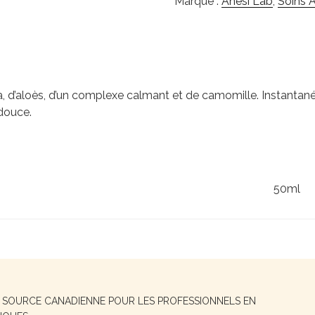
Marque :
Anesi Lab
,
Soins 
 d’aloès, d’un complexe calmant et de camomille. Instantaném
douce.
50ml
E SOURCE CANADIENNE POUR LES PROFESSIONNELS EN