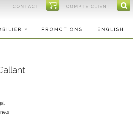
I
CONTACT
COMPTE CLIENT
Reche
C
Rec
OBILIER
PROMOTIONS
ENGLISH
Gallant
al
nnels