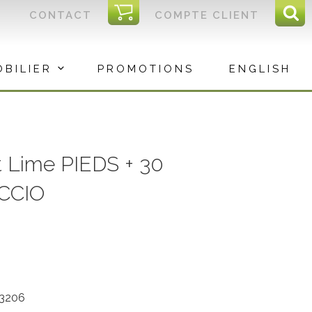
I
CONTACT
COMPTE CLIENT
Reche
C
Rec
OBILIER
PROMOTIONS
ENGLISH
t Lime PIEDS + 30
UCCIO
c3206