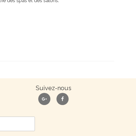
rie des spas et des salons.
Suivez-nous
google
facebook