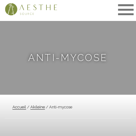
Aller
au
contenu
ANTI-MYCOSE
Accueil
/
Akileïne
/ Anti-mycose