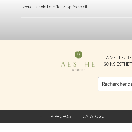
Accueil
/
Soleil des îles
/ Après Soleil
Recherche
LA MEILLEUR
pour :
SOINS ESTHÉT
À PROPOS
CATALOGUE