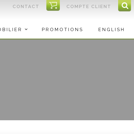
I
CONTACT
COMPTE CLIENT
Reche
C
Rec
OBILIER
PROMOTIONS
ENGLISH