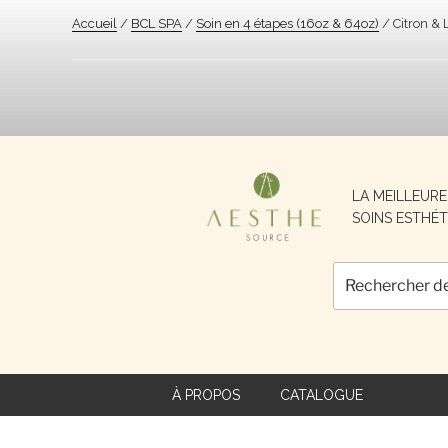
Accueil
/
BCL SPA
/
Soin en 4 étapes (16oz & 64oz)
/ Citron & L
Recherche
LA MEILLEUR
pour :
SOINS ESTHÉT
À PROPOS
CATALOGUE