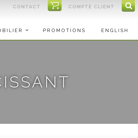
I
CONTACT
COMPTE CLIENT
Reche
C
Rec
OBILIER
PROMOTIONS
ENGLISH
CISSANT