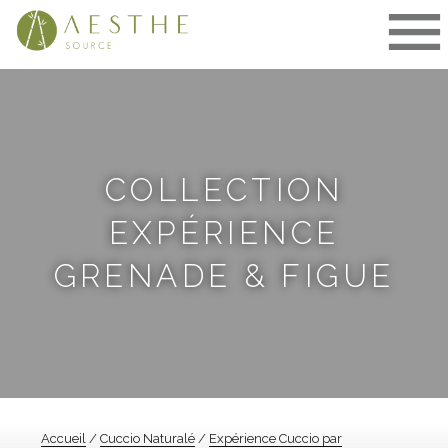
Aller
au
contenu
COLLECTION
EXPÉRIENCE
GRENADE & FIGUE
Accueil
/
Cuccio Naturalé
/
Expérience Cuccio par