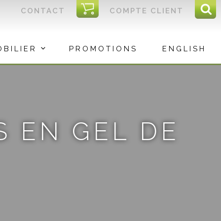
I
CONTACT
COMPTE CLIENT
Reche
C
Rec
OBILIER
PROMOTIONS
ENGLISH
 EN GEL DE