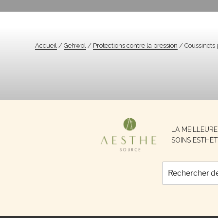
Accueil
/
Gehwol
/
Protections contre la pression
/ Coussinets 
Recherche
LA MEILLEUR
pour :
SOINS ESTHÉT