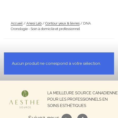
Accueil
/
Anesi Lab
/
Contour yeux & lèvres
/ DNA
Cronologie - Soin à domicile et professionnel
Aucun produit ne correspond à votre sélection.
Recherche
LA MEILLEURE SOURCE CANADIENNE
pour :
POUR LES PROFESSIONNELS EN
SOINS ESTHÉTIQUES
google
facebook
Suivez-nous