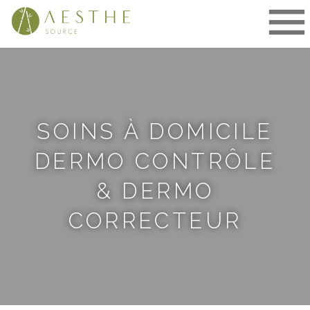
Aller
au
contenu
SOINS À DOMICILE
DERMO CONTRÔLE
& DERMO
CORRECTEUR