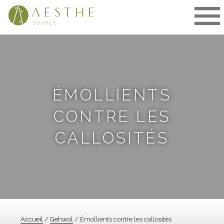
Aller
au
contenu
ÉMOLLIENTS
CONTRE LES
CALLOSITÉS
Accueil
/
Gehwol
/ Émollients contre les callosités