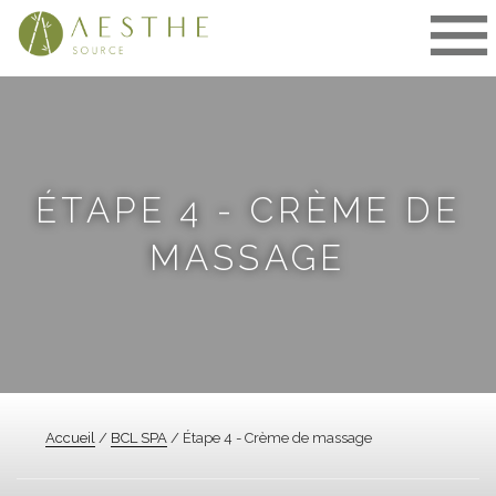
Aller
au
contenu
ÉTAPE 4 - CRÈME DE
MASSAGE
Accueil
/
BCL SPA
/ Étape 4 - Crème de massage