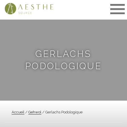
Aller
au
contenu
GERLACHS
PODOLOGIQUE
Accueil
/
Gehwol
/ Gerlachs Podologique