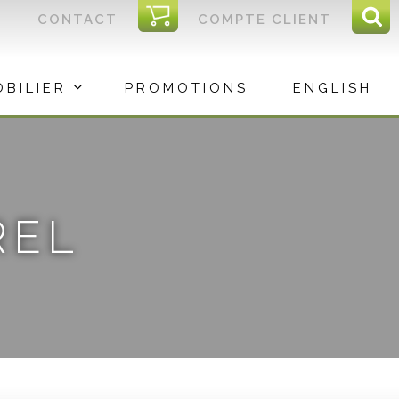
I
CONTACT
COMPTE CLIENT
Reche
C
Rec
OBILIER
PROMOTIONS
ENGLISH
REL