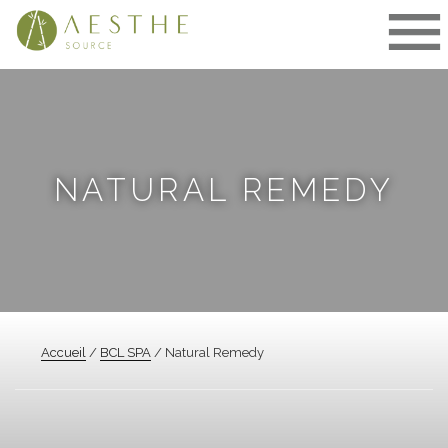
Aller
au
contenu
NATURAL REMEDY
Accueil
/
BCL SPA
/ Natural Remedy