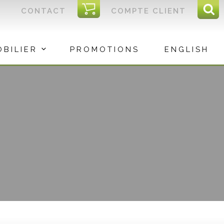
I
CONTACT
COMPTE CLIENT
Reche
C
Rec
OBILIER
PROMOTIONS
ENGLISH