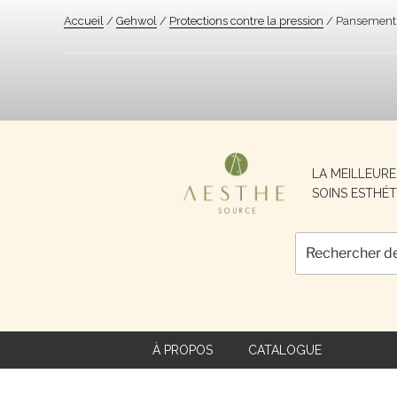
Accueil
/
Gehwol
/
Protections contre la pression
/ Pansement
Recherche
LA MEILLEUR
pour :
SOINS ESTHÉT
À PROPOS
CATALOGUE