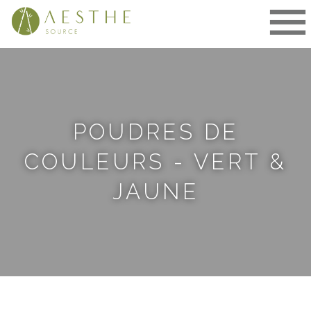
Aller
au
contenu
POUDRES DE
COULEURS - VERT &
JAUNE