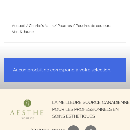
Accueil
/
Charlie's Nails
/
Poudres
/ Poudres de couleurs -
Vert & Jaune
Aucun produit ne correspond à votre sélection.
Recherche
LA MEILLEURE SOURCE CANADIENNE
pour :
POUR LES PROFESSIONNELS EN
SOINS ESTHÉTIQUES
google
facebook
Suivez-nous