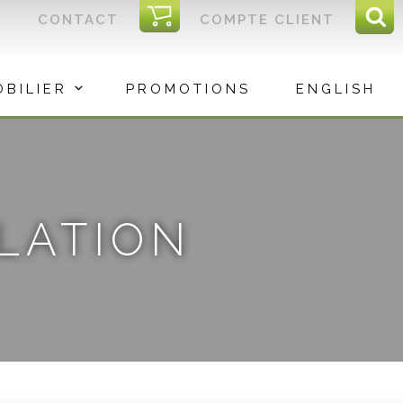
I
CONTACT
COMPTE CLIENT
Reche
C
Rec
OBILIER
PROMOTIONS
ENGLISH
ILATION