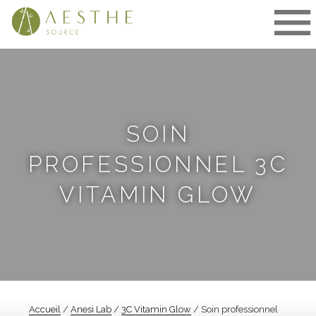
Aller
au
contenu
SOIN
PROFESSIONNEL 3C
VITAMIN GLOW
Accueil
/
Anesi Lab
/
3C Vitamin Glow
/ Soin professionnel