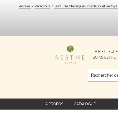
Accueil
/
RefectoCil
/
Teintures Classiques, oxydants et nettoya
Recherche
LA MEILLEUR
pour :
SOINS ESTHÉT
À PROPOS
CATALOGUE