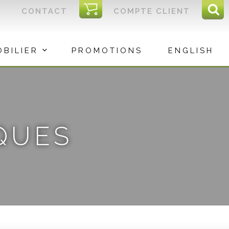
I
CONTACT
COMPTE CLIENT
Reche
C
Rec
OBILIER
PROMOTIONS
ENGLISH
QUES