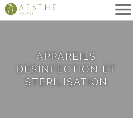
Aller
au
contenu
APPAREILS
DÉSINFECTION ET
STÉRILISATION