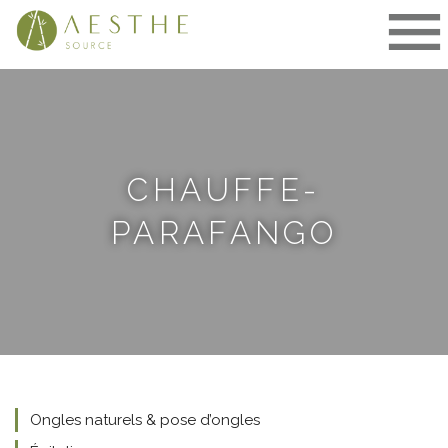
Aller
au
contenu
CHAUFFE-
PARAFANGO
Ongles naturels & pose d’ongles