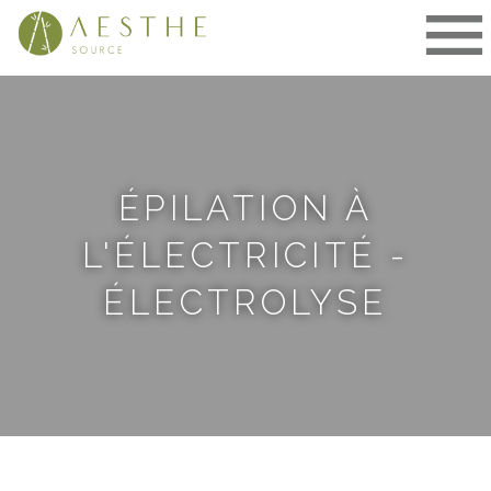
Aller
au
contenu
ÉPILATION À
L'ÉLECTRICITÉ -
ÉLECTROLYSE