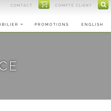
I
CONTACT
COMPTE CLIENT
Reche
C
Rec
OBILIER
PROMOTIONS
ENGLISH
CE