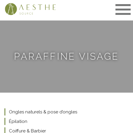
Aller
au
contenu
PARAFFINE VISAGE
Ongles naturels & pose d’ongles
Épilation
Coiffure & Barbier