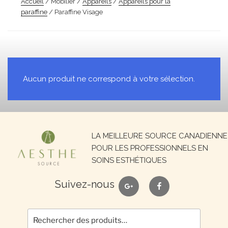
Accueil
/ Mobilier /
Appareils
/
Appareils pour la
paraffine
/ Paraffine Visage
Aucun produit ne correspond à votre sélection.
Recherche
LA MEILLEURE SOURCE CANADIENNE
pour :
POUR LES PROFESSIONNELS EN
SOINS ESTHÉTIQUES
google
facebook
Suivez-nous