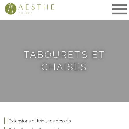
Aller
au
contenu
TABOURETS ET
CHAISES
Extensions et teintures des cils