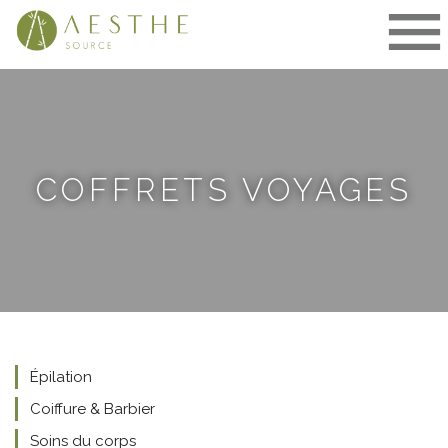
Aller
au
contenu
COFFRETS VOYAGES
Épilation
Coiffure & Barbier
Soins du corps