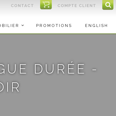
I
CONTACT
COMPTE CLIENT
Reche
C
Rec
OBILIER
PROMOTIONS
ENGLISH
GUE DURÉE -
OIR