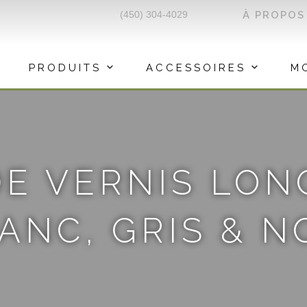
(450) 304-4029
À PROPOS
PRODUITS
ACCESSOIRES
M
E VERNIS LON
ANC, GRIS & N