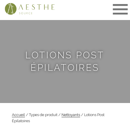
Aller
au
contenu
LOTIONS POST
ÉPILATOIRES
Accueil
/ Types de produit /
Nettoyants
/ Lotions Post
Épilatoires