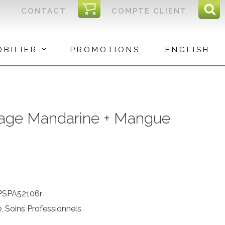
I
CONTACT
COMPTE CLIENT
Reche
C
Rec
OBILIER
PROMOTIONS
ENGLISH
age Mandarine + Mangue
PSPA52106r
e, Soins Professionnels