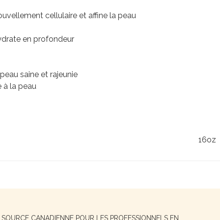
ouvellement cellulaire et affine la peau
 hydrate en profondeur
 peau saine et rajeunie
e à la peau
16oz
E SOURCE CANADIENNE POUR LES PROFESSIONNELS EN