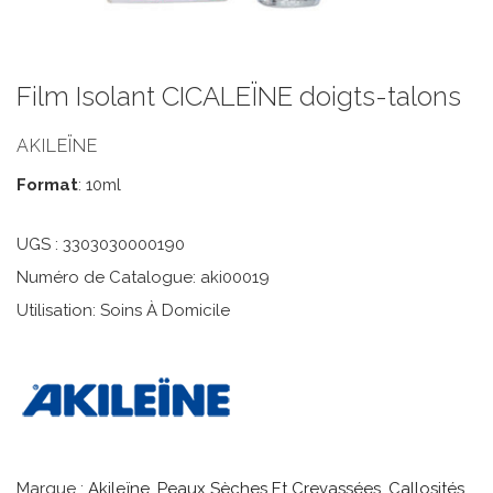
Film Isolant CICALEÏNE doigts-talons
AKILEÏNE
Format
: 10ml
UGS :
3303030000190
Numéro de Catalogue: aki00019
Utilisation: Soins À Domicile
Marque :
Akileïne
,
Peaux Sèches Et Crevassées, Callosités