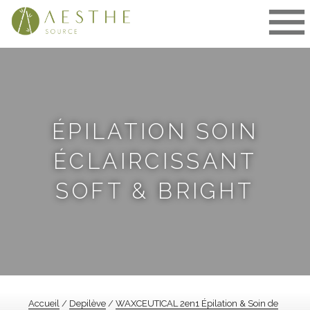
Aller
au
contenu
ÉPILATION SOIN
ÉCLAIRCISSANT
SOFT & BRIGHT
Accueil
/
Depilève
/
WAXCEUTICAL 2en1 Épilation & Soin de