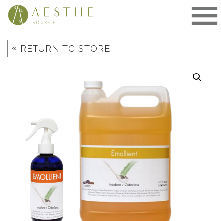
Skip
to
content
«
RETURN TO STORE