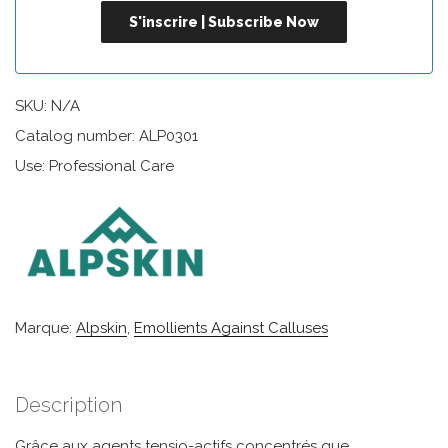
SKU:
N/A
Catalog number: ALP0301
Use: Professional Care
Marque:
Alpskin
,
Emollients Against Calluses
Description
Grâce aux agents tensio-actifs concentrés que